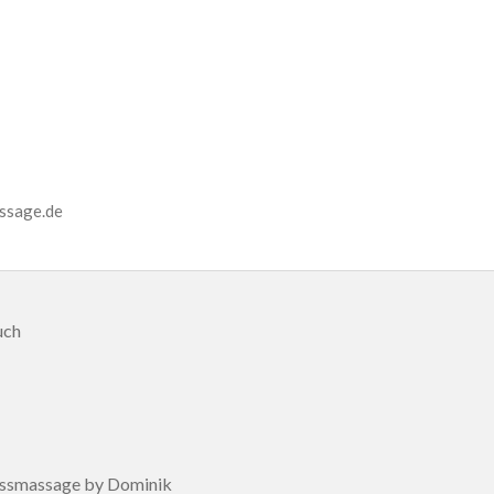
ssage.de
ruch
essmassage by Dominik